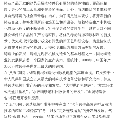
铸造产品开发的趋势是要求铸件具有更好的整体性能，更高的精
度，更少的加工余量和更光滑的表面。此外，节约能源的要求和恢
复自然环境的社会声音也在增加。为了满足这些要求，将开发新的
铸造合金，并将出现新的冶炼工艺和新设备。随着铸造生产中机械
化自动化程度的不断提高，将开发更多的柔性生产，以扩大对不同
批次铸件和多品种生产的适应性。将优先考虑能源和原材料的新技
术，优先考虑污染很少或没有污染的新工艺和新设备。质量控制技
术将在各种过程的检测，无损检测和应力测量方面有新的发展。
铸造业的发展，铸造是现代机械制造业的基本过程之一，因此铸造
业的发展标志着一个国家的生产实力。据统计，2008年，中国年产
3350万吨铸件是世界上最大的铸造国。
在“八五”期间，铸造机械制造受到原机电部的高度重视。它投资于中
华人民共和国成立以来最大的特殊技术改革贷款和研究成本，并支
持铸造机械行业产品的开发和发展。 “大型抛丸机制造”，“立式分体
式无盒注塑机”，“水玻璃砂老砂回收设备的开发”，“金属铸造设
备”等已经开发和应用。
“九五”期间，铸造机械行业承担并完成了“汽车铸件高效造型及清洗
技术的精加工和精炼”任务，以及“高效连续抛丸”的开发与发展。气
缸线“也很成功。 1999年，该国成功完成了高级气体冲压成型线项